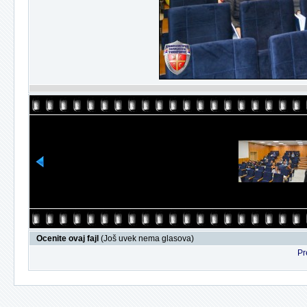
Ocenite ovaj fajl
(Još uvek nema glasova)
Pr