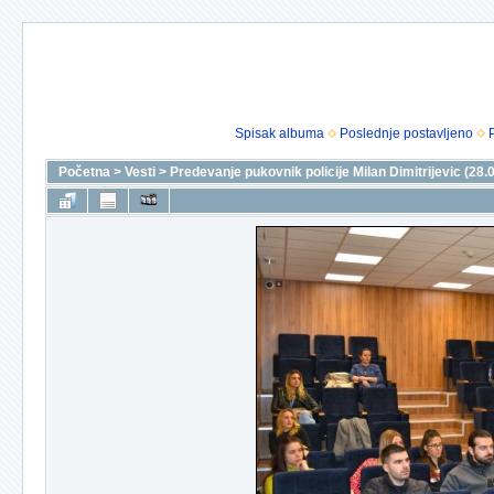
Spisak albuma
Poslednje postavljeno
Početna
>
Vesti
>
Predevanje pukovnik policije Milan Dimitrijevic (28.