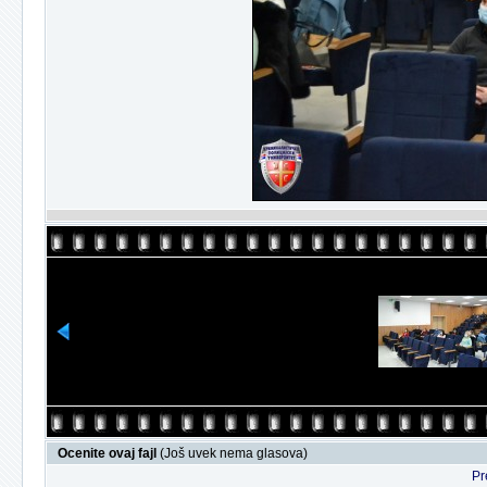
Ocenite ovaj fajl
(Još uvek nema glasova)
Pr