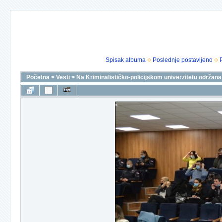
Spisak albuma
Poslednje postavljeno
Početna
>
Vesti
>
Na Kriminalističko-policijskom univerzitetu održan