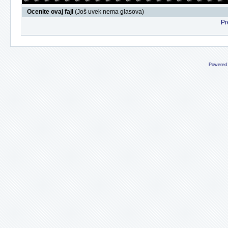
Ocenite ovaj fajl
(Još uvek nema glasova)
Pr
Powered