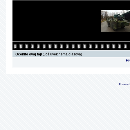
Ocenite ovaj fajl
(Još uvek nema glasova)
Pr
Powered