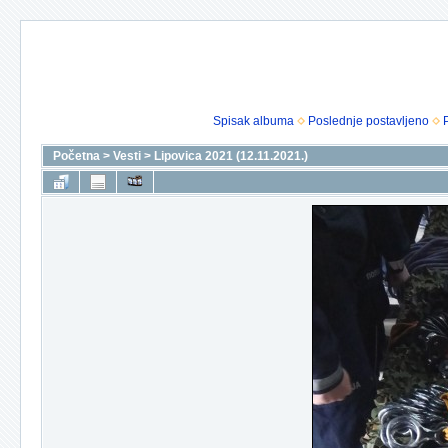
Spisak albuma
Poslednje postavljeno
Početna
>
Vesti
>
Lipovica 2021 (12.11.2021.)