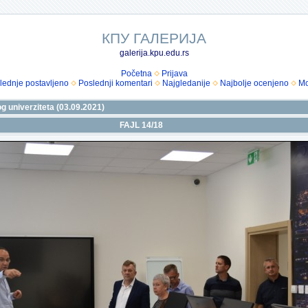
КПУ ГАЛЕРИЈА
galerija.kpu.edu.rs
Početna
Prijava
lednje postavljeno
Poslednji komentari
Najgledanije
Najbolje ocenjeno
Mo
 univerziteta (03.09.2021)
FAJL 14/18