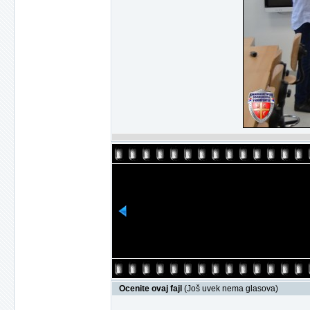
Ocenite ovaj fajl
(Još uvek nema glasova)