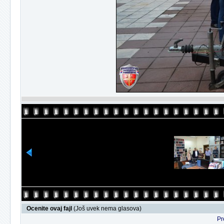
Ocenite ovaj fajl
(Još uvek nema glasova)
Pr