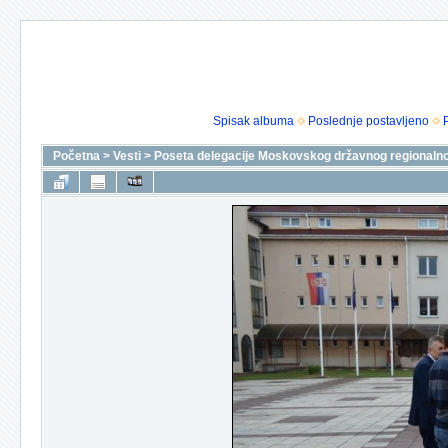
Spisak albuma
Poslednje postavljeno
Početna
>
Vesti
>
Poseta delegacije Moskovskog državnog regionalnog