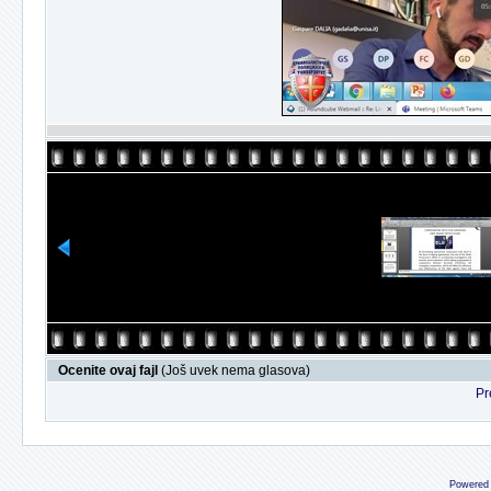
Ocenite ovaj fajl
(Još uvek nema glasova)
Pr
Powered