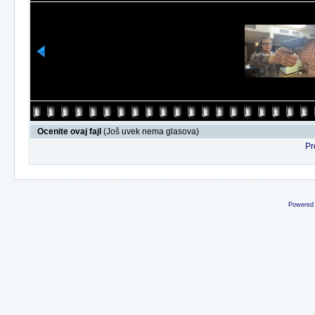
Ocenite ovaj fajl
(Još uvek nema glasova)
Pr
Powered