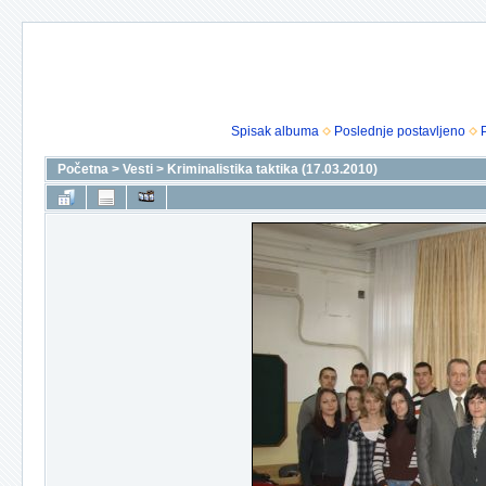
Spisak albuma
Poslednje postavljeno
Početna
>
Vesti
>
Kriminalistika taktika (17.03.2010)