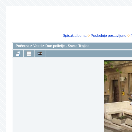
Spisak albuma
Poslednje postavljeno
Početna
>
Vesti
>
Dan policije - Svete Trojice