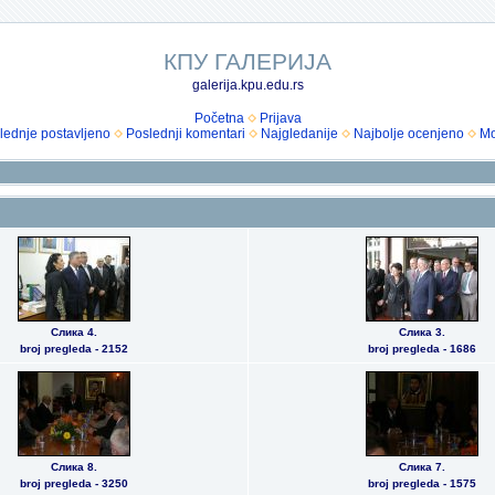
КПУ ГАЛЕРИЈА
galerija.kpu.edu.rs
Početna
Prijava
lednje postavljeno
Poslednji komentari
Najgledanije
Najbolje ocenjeno
Mo
Слика 4.
Слика 3.
broj pregleda - 2152
broj pregleda - 1686
Слика 8.
Слика 7.
broj pregleda - 3250
broj pregleda - 1575