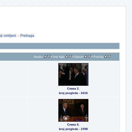
ji omiljeni
Pretraga
•
•
•
Naslov
Ime fajla
Datum
Položaj
Слика 2.
broj pregleda - 3416
Слика 6.
broj pregleda - 1598