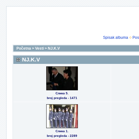
Spisak albuma
Pos
Početna
>
Vesti
>
NJ.K.V
NJ.K.V
Слика 5.
broj pregleda - 1471
Слика 1.
broj pregleda - 2289