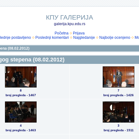
КПУ ГАЛЕРИЈА
galerija.kpu.edu.rs
Početna
Prijava
lednje postavljeno
Poslednji komentari
Najgledanije
Najbolje ocenjeno
Mo
ena (08.02.2012)
og stepena (08.02.2012)
8
7
broj pregleda - 1467
broj pregleda - 1426
4
3
broj pregleda - 1463
broj pregleda - 1511