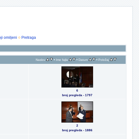
ji omiljeni
Pretraga
•
•
•
Naslov
Ime fajla
Datum
Položaj
6
broj pregleda - 1797
2
broj pregleda - 1886