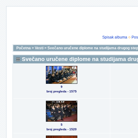
Spisak albuma
Pos
Početna
>
Vesti
>
Svečano uručene diplome na studijama drugog step
Svečano uručene diplome na studijama drug
9
broj pregleda - 1575
5
broj pregleda - 1520