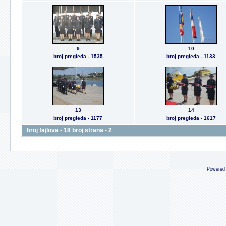
9
10
broj pregleda - 1535
broj pregleda - 1133
13
14
broj pregleda - 1177
broj pregleda - 1617
broj fajlova - 18 broj strana - 2
Powered