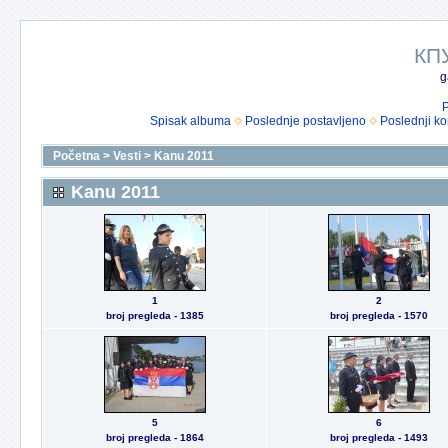
КП
g
P
Spisak albuma
Poslednje postavljeno
Poslednji k
Početna
>
Vesti
>
Kanu 2011
Kanu 2011
1
2
broj pregleda - 1385
broj pregleda - 1570
5
6
broj pregleda - 1864
broj pregleda - 1493