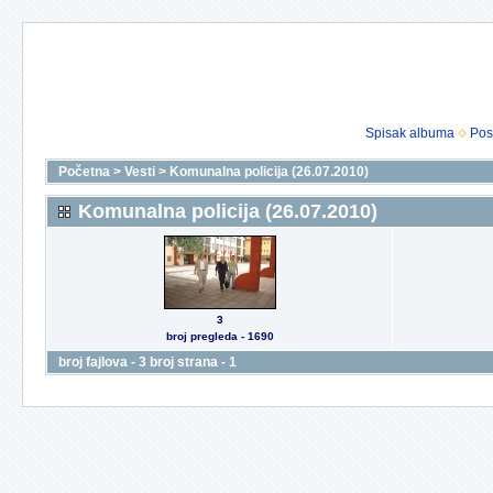
Spisak albuma
Pos
Početna
>
Vesti
>
Komunalna policija (26.07.2010)
Komunalna policija (26.07.2010)
3
broj pregleda - 1690
broj fajlova - 3 broj strana - 1