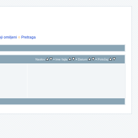
ji omiljeni
Pretraga
•
•
•
Naslov
Ime fajla
Datum
Položaj