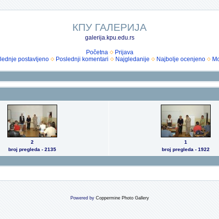
КПУ ГАЛЕРИЈА
galerija.kpu.edu.rs
Početna
Prijava
lednje postavljeno
Poslednji komentari
Najgledanije
Najbolje ocenjeno
Mo
2
1
broj pregleda - 2135
broj pregleda - 1922
Powered by
Coppermine Photo Gallery