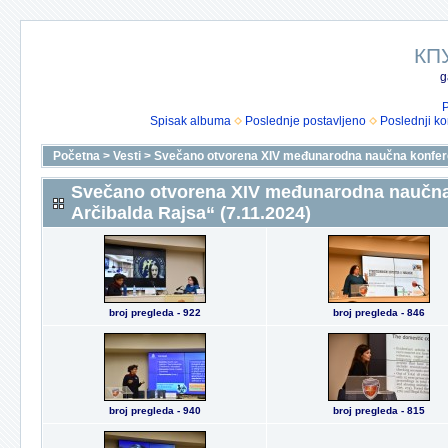
КП
g
P
Spisak albuma
Poslednje postavljeno
Poslednji k
Početna
>
Vesti
>
Svečano otvorena XIV međunarodna naučna konferen
Svečano otvorena XIV međunarodna naučna 
Arčibalda Rajsa“ (7.11.2024)
broj pregleda - 922
broj pregleda - 846
broj pregleda - 940
broj pregleda - 815