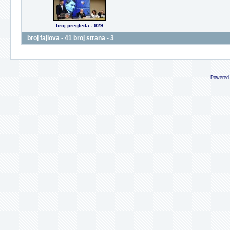
broj pregleda - 929
broj fajlova - 41 broj strana - 3
Powered