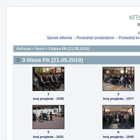
КП
g
P
Spisak albuma
Poslednje postavljeno
Poslednji k
Početna
>
Vesti
>
3 klasa PA (21.05.2010)
3 klasa PA (21.05.2010)
1
2
broj pregleda - 1538
broj pregleda - 1577
5
6
broj pregleda - 1631
broj pregleda - 1645