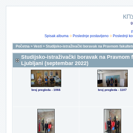
КП
g
P
Spisak albuma
Poslednje postavljeno
Poslednji k
Početna
>
Vesti
>
Studijsko-istraživački boravak na Pravnom fakultetu
Studijsko-istraživački boravak na Pravnom f
Ljubljani (septembar 2022)
broj pregleda - 1066
broj pregleda - 1107