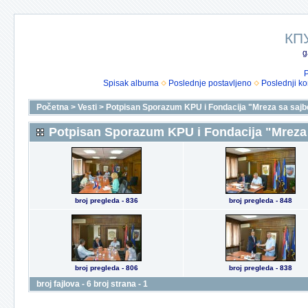
КП
g
P
Spisak albuma
Poslednje postavljeno
Poslednji k
Početna
>
Vesti
>
Potpisan Sporazum KPU i Fondacija "Mreza sa sajb
Potpisan Sporazum KPU i Fondacija "Mreza
broj pregleda - 836
broj pregleda - 848
broj pregleda - 806
broj pregleda - 838
broj fajlova - 6 broj strana - 1