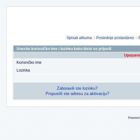
Spisak albuma
Poslednje postavljeno
Unesite korisničko ime i lozinku kako biste se prijavili
Upozoren
Korisničko ime
Lozinka
Zaboravili ste lozinku?
Propustili ste adresu za aktivaciju?
Powered