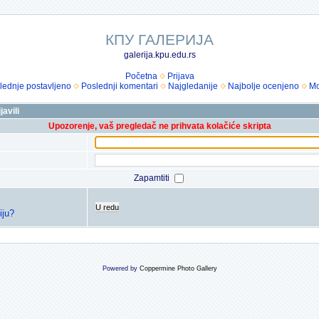
КПУ ГАЛЕРИЈА
galerija.kpu.edu.rs
Početna
Prijava
lednje postavljeno
Poslednji komentari
Najgledanije
Najbolje ocenjeno
Mo
avili
Upozorenje, vaš pregledač ne prihvata kolačiće skripta
Zapamtiti
U redu
iju?
Powered by
Coppermine Photo Gallery