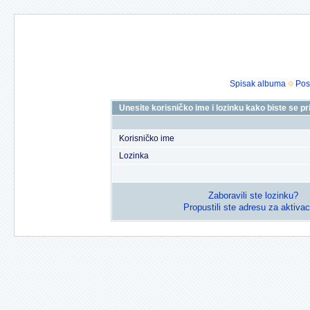
Spisak albuma
Pos
Unesite korisničko ime i lozinku kako biste se prij
Korisničko ime
Lozinka
Zaboravili ste lozinku?
Propustili ste adresu za aktivac