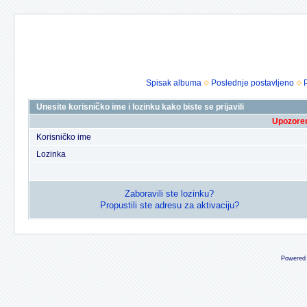
Spisak albuma
Poslednje postavljeno
Unesite korisničko ime i lozinku kako biste se prijavili
Upozoren
Korisničko ime
Lozinka
Zaboravili ste lozinku?
Propustili ste adresu za aktivaciju?
Powered