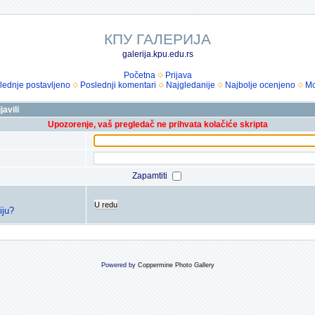
КПУ ГАЛЕРИЈА
galerija.kpu.edu.rs
Početna
Prijava
lednje postavljeno
Poslednji komentari
Najgledanije
Najbolje ocenjeno
Mo
avili
Upozorenje, vaš pregledač ne prihvata kolačiće skripta
Zapamtiti
U redu
iju?
Powered by
Coppermine Photo Gallery