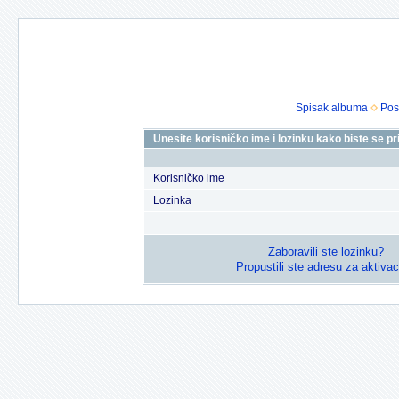
Spisak albuma
Pos
Unesite korisničko ime i lozinku kako biste se prij
Korisničko ime
Lozinka
Zaboravili ste lozinku?
Propustili ste adresu za aktivac