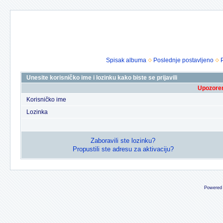
Spisak albuma
Poslednje postavljeno
Unesite korisničko ime i lozinku kako biste se prijavili
Upozoren
Korisničko ime
Lozinka
Zaboravili ste lozinku?
Propustili ste adresu za aktivaciju?
Powered