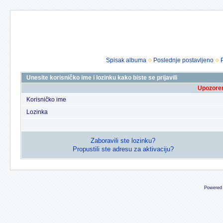
Spisak albuma
Poslednje postavljeno
Unesite korisničko ime i lozinku kako biste se prijavili
Upozoren
Korisničko ime
Lozinka
Zaboravili ste lozinku?
Propustili ste adresu za aktivaciju?
Powered