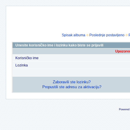
Spisak albuma
Poslednje postavljeno
Unesite korisničko ime i lozinku kako biste se prijavili
Upozoren
Korisničko ime
Lozinka
Zaboravili ste lozinku?
Propustili ste adresu za aktivaciju?
Powered