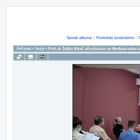
Spisak albuma
Poslednje postavljeno
Početna
>
Vesti
>
Prof. dr Željko Nikač učestvovao na Međunarodno n