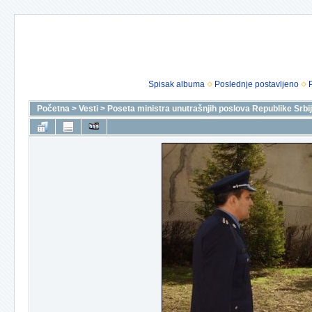
Spisak albuma
Poslednje postavljeno
Početna
>
Vesti
>
Poseta ministra unutrašnjih poslova Republike Srbij