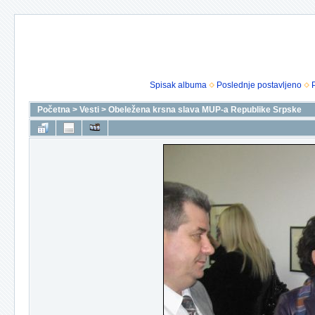
Spisak albuma
Poslednje postavljeno
Početna
>
Vesti
>
Obeležena krsna slava MUP-a Republike Srpske