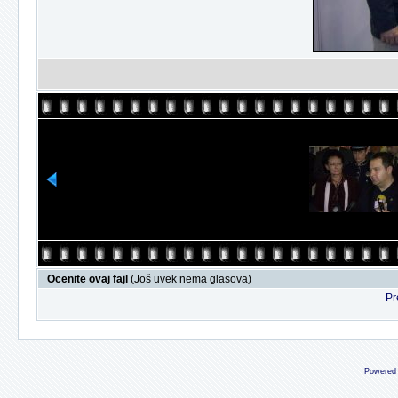
Ocenite ovaj fajl
(Još uvek nema glasova)
Pr
Powered