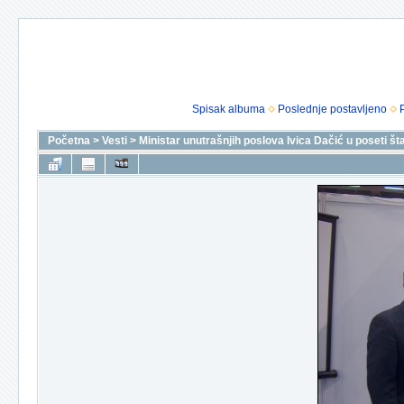
Spisak albuma
Poslednje postavljeno
Početna
>
Vesti
>
Ministar unutrašnjih poslova Ivica Dačić u poseti 