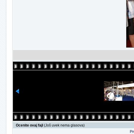
Ocenite ovaj fajl
(Još uvek nema glasova)
Pr