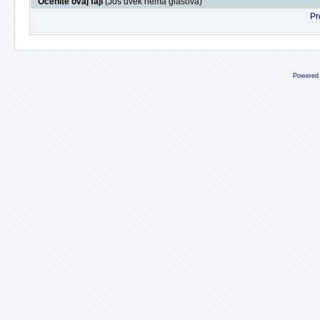
Ocenite ovaj fajl
(Još uvek nema glasova)
Pr
Powered