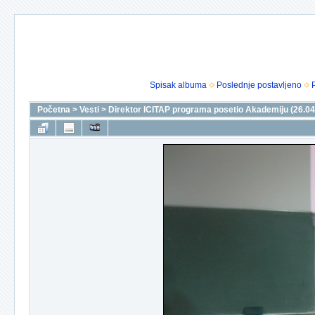
Spisak albuma
Poslednje postavljeno
Početna
>
Vesti
>
Direktor ICITAP programa posetio Akademiju (26.04