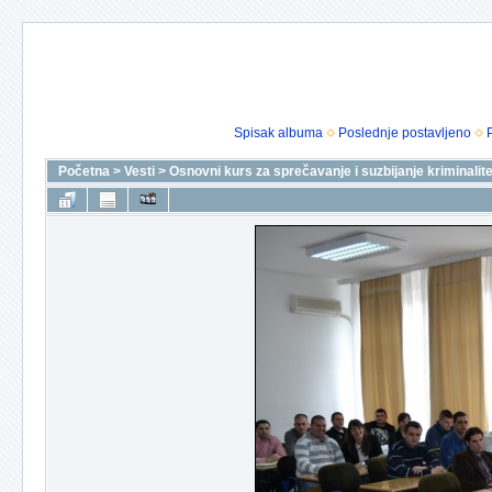
Spisak albuma
Poslednje postavljeno
Početna
>
Vesti
>
Osnovni kurs za sprečavanje i suzbijanje kriminalite