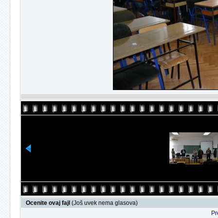
Ocenite ovaj fajl
(Još uvek nema glasova)
Pr