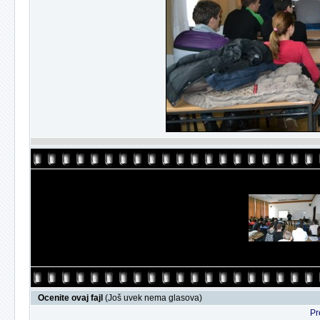
Ocenite ovaj fajl
(Još uvek nema glasova)
Pr