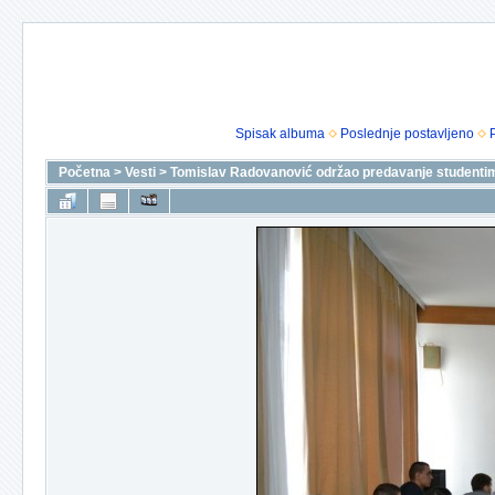
Spisak albuma
Poslednje postavljeno
Početna
>
Vesti
>
Tomislav Radovanović održao predavanje studenti