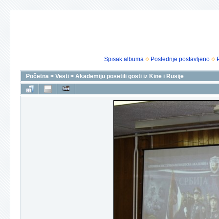
Spisak albuma
Poslednje postavljeno
Početna
>
Vesti
>
Akademiju posetili gosti iz Kine i Rusije