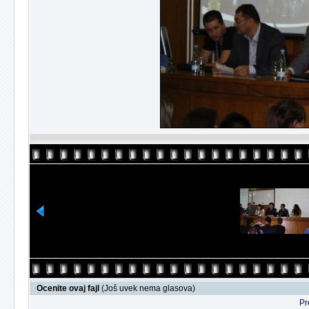
Ocenite ovaj fajl
(Još uvek nema glasova)
Pr