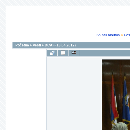
Spisak albuma
Pos
Početna
>
Vesti
>
DCAF (18.04.2012)