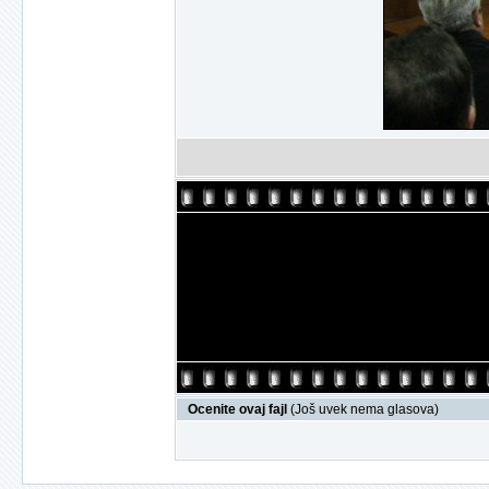
Ocenite ovaj fajl
(Još uvek nema glasova)