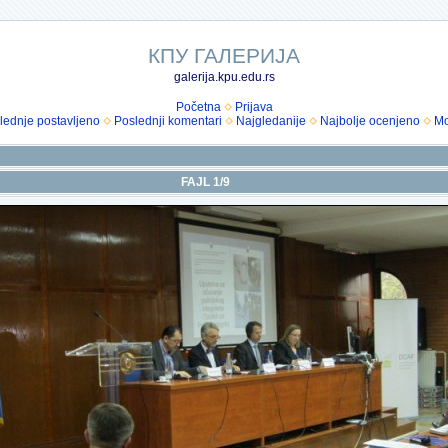
КПУ ГАЛЕРИЈА
galerija.kpu.edu.rs
Početna
Prijava
lednje postavljeno
Poslednji komentari
Najgledanije
Najbolje ocenjeno
Mo
FAJL 1/9