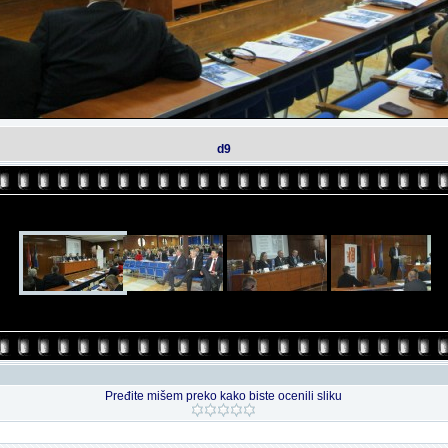
d9
Pređite mišem preko kako biste ocenili sliku