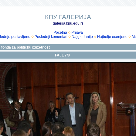
КПУ ГАЛЕРИЈА
galerija.kpu.edu.rs
Početna
Prijava
lednje postavljeno
Poslednji komentari
Najgledanije
Najbolje ocenjeno
Mo
onda za politicku izuzetnost
FAJL 7/8