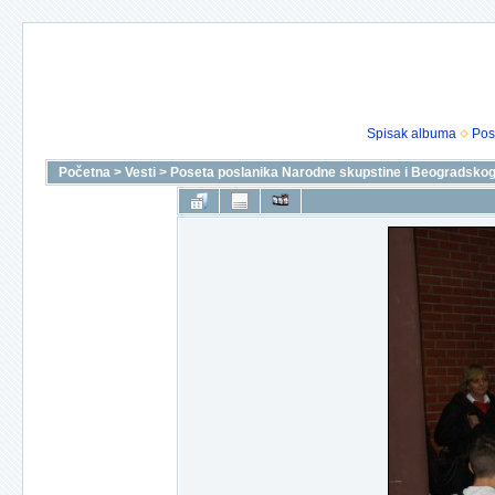
Spisak albuma
Pos
Početna
>
Vesti
>
Poseta poslanika Narodne skupstine i Beogradskog f