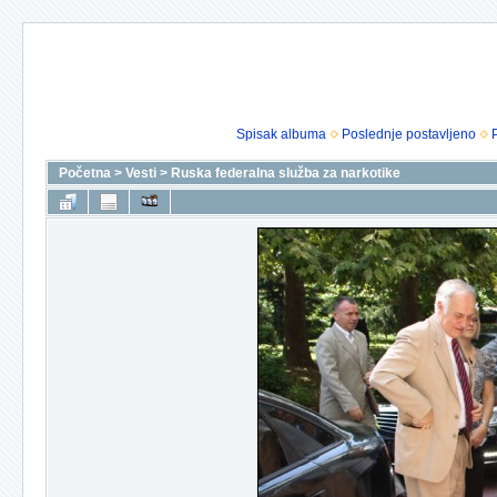
Spisak albuma
Poslednje postavljeno
Početna
>
Vesti
>
Ruska federalna služba za narkotike