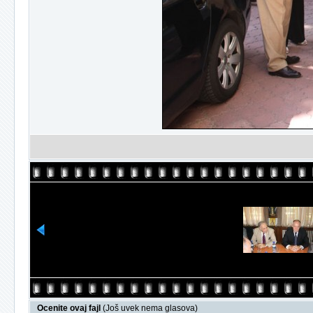
Ocenite ovaj fajl
(Još uvek nema glasova)