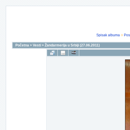
Spisak albuma
Pos
Početna
>
Vesti
>
Žandarmerija u Srbiji (27.06.2011)