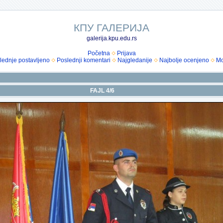
КПУ ГАЛЕРИЈА
galerija.kpu.edu.rs
Početna
Prijava
lednje postavljeno
Poslednji komentari
Najgledanije
Najbolje ocenjeno
Mo
FAJL 4/6