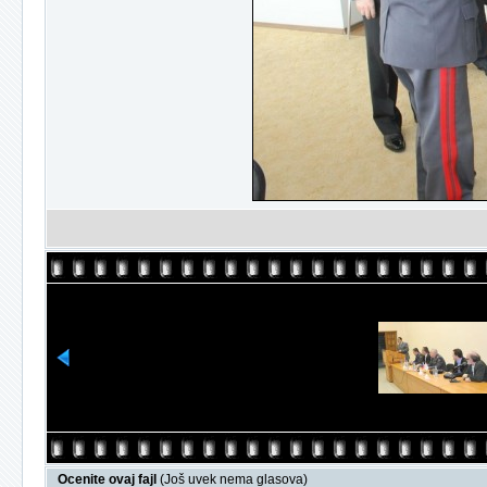
Ocenite ovaj fajl
(Još uvek nema glasova)