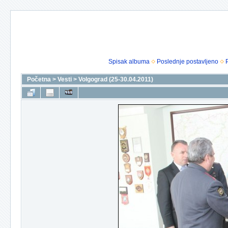
Spisak albuma
Poslednje postavljeno
Početna
>
Vesti
>
Volgograd (25-30.04.2011)