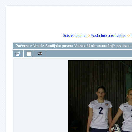
Spisak albuma
Poslednje postavljeno
Početna
>
Vesti
>
Studijska poseta Visoke škole unutrašnjih poslova u