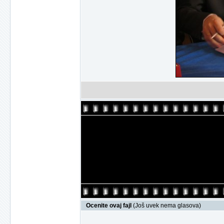
Ocenite ovaj fajl
(Još uvek nema glasova)