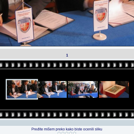
1
Pređite mišem preko kako biste ocenili sliku