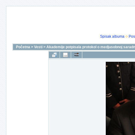
Spisak albuma
Pos
Početna
>
Vesti
>
Akademije potpisala protokol o medjusobnoj saradnj