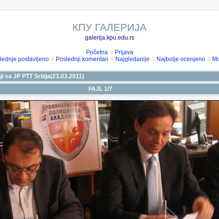
КПУ ГАЛЕРИЈА
galerija.kpu.edu.rs
Početna
Prijava
lednje postavljeno
Poslednji komentari
Najgledanije
Najbolje ocenjeno
Mo
i sa JP PTT Srbija(23.03.2011)
FAJL 1/7