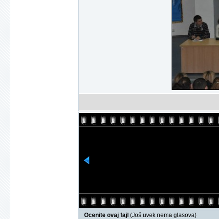
Ocenite ovaj fajl
(Još uvek nema glasova)