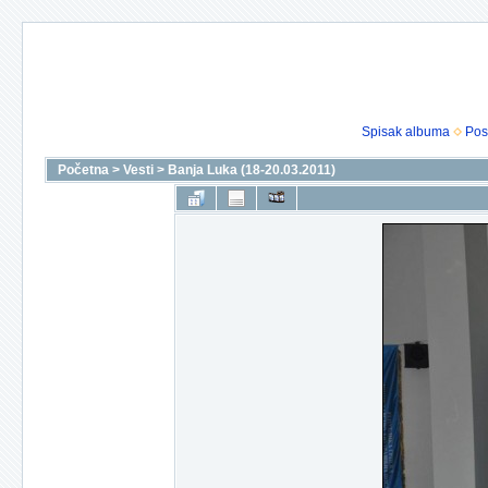
Spisak albuma
Pos
Početna
>
Vesti
>
Banja Luka (18-20.03.2011)