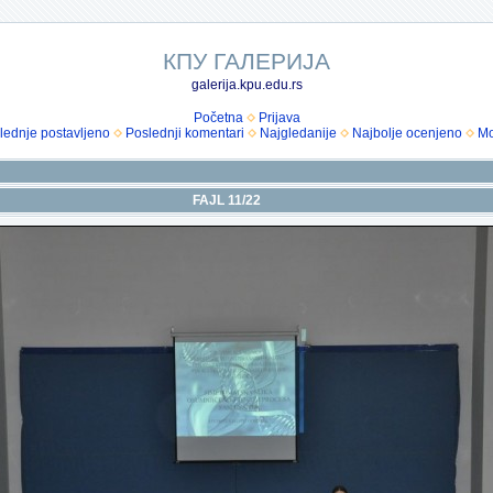
КПУ ГАЛЕРИЈА
galerija.kpu.edu.rs
Početna
Prijava
lednje postavljeno
Poslednji komentari
Najgledanije
Najbolje ocenjeno
Mo
FAJL 11/22