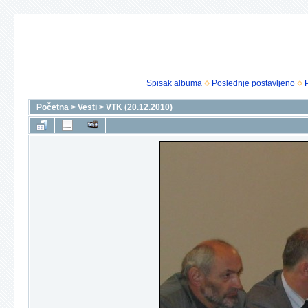
Spisak albuma
Poslednje postavljeno
Početna
>
Vesti
>
VTK (20.12.2010)