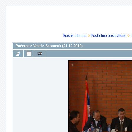
Spisak albuma
Poslednje postavljeno
Početna
>
Vesti
>
Sastanak (21.12.2010)