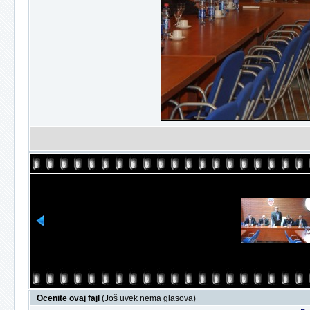
Ocenite ovaj fajl
(Još uvek nema glasova)