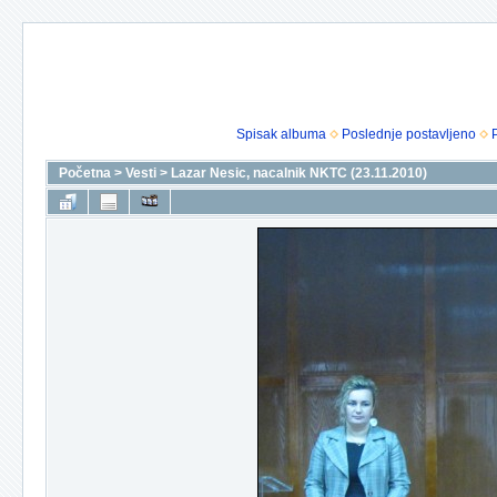
Spisak albuma
Poslednje postavljeno
Početna
>
Vesti
>
Lazar Nesic, nacalnik NKTC (23.11.2010)