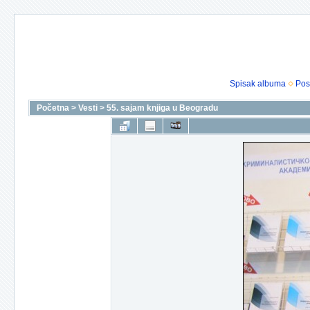
Spisak albuma
Pos
Početna
>
Vesti
>
55. sajam knjiga u Beogradu