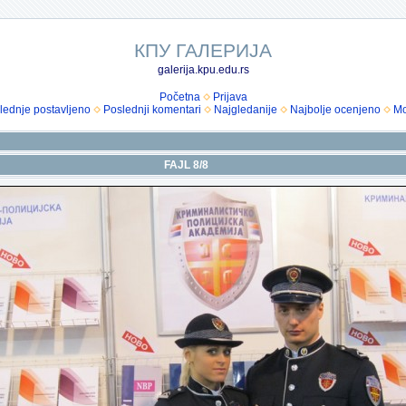
КПУ ГАЛЕРИЈА
galerija.kpu.edu.rs
Početna
Prijava
lednje postavljeno
Poslednji komentari
Najgledanije
Najbolje ocenjeno
Mo
FAJL 8/8