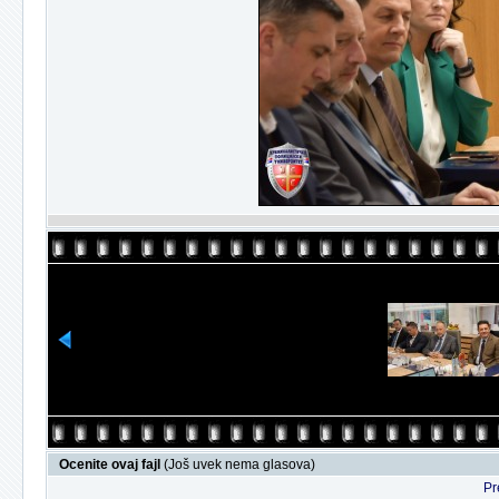
Ocenite ovaj fajl
(Još uvek nema glasova)
Pr