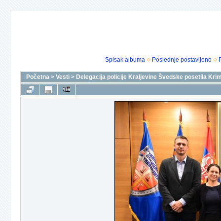
Spisak albuma
Poslednje postavljeno
Početna
>
Vesti
>
Delegacija policije Kraljevine Švedske posetila Krimi