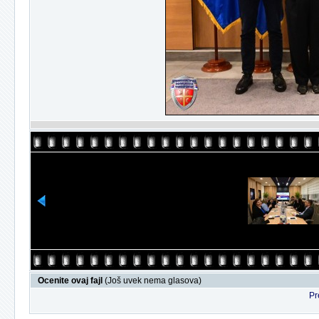
Ocenite ovaj fajl
(Još uvek nema glasova)
Pr