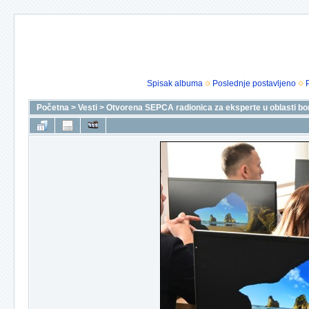
Spisak albuma
Poslednje postavljeno
Početna
>
Vesti
>
Otvorena SEPCA radionica za eksperte u oblasti bor