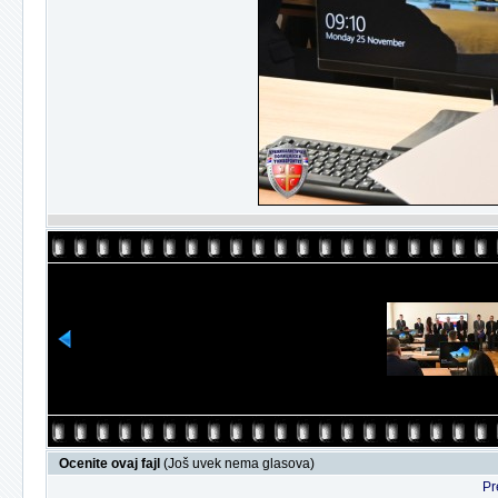
Ocenite ovaj fajl
(Još uvek nema glasova)
Pr