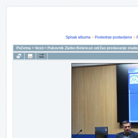
Spisak albuma
Poslednje postavljeno
Početna
>
Vesti
>
Pukovnik Zlatko Belencan održao predavanje student